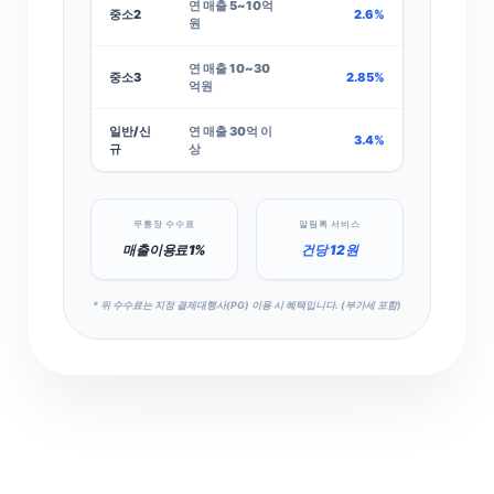
연 매출 5~10억
중소2
2.6%
원
연 매출 10~30
중소3
2.85%
억원
일반/신
연 매출 30억 이
3.4%
규
상
무통장 수수료
알림톡 서비스
매출 이용료 1%
건당 12원
*
위 수수료는 지정 결제대행사(PG) 이용 시 혜택입니다. (부가세 포함)