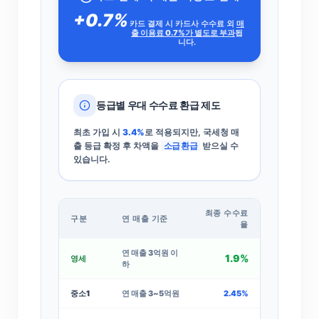
+0.7%
카드 결제 시 카드사 수수료 외
매
출 이용료 0.7%가 별도로 부과
됩
니다.
등급별 우대 수수료 환급 제도
최초 가입 시
3.4%
로 적용되지만, 국세청 매
출 등급 확정 후 차액을
소급 환급
받으실 수
있습니다.
최종 수수료
구분
연 매출 기준
율
연 매출 3억원 이
1.9%
영세
하
중소1
연 매출 3~5억원
2.45%